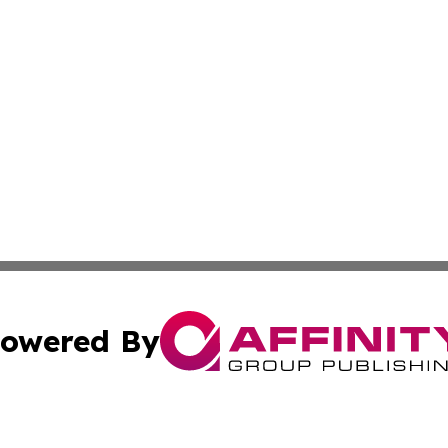
owered By
ubmit Press Release
Terms & Conditions
Copyright/DMCA