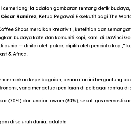
pi cemerlang; ia adalah gambaran tentang detik budaya, 
a
César Ramírez
, Ketua Pegawai Eksekutif bagi
The World
offee Shops meraikan kreativiti, ketelitian dan semanga
kan budaya kafe dan komuniti kopi, kami di DaVinci Go
 dunia — dinilai oleh pakar, dipilih oleh pencinta kopi,” 
ast & Africa.
mencerminkan kepelbagaian, penarafan ini bergantung pa
tronomi, yang mengetuai penilaian di pelbagai rantau di 
akar (70%) dan undian awam (30%), sekali gus memastika
gam di seluruh dunia, adalah: