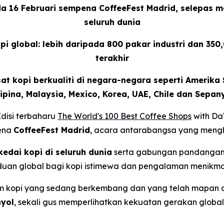
 16 Februari sempena CoffeeFest Madrid, selepas men
seluruh dunia
pi global: lebih daripada 800 pakar industri dan 
terakhir
t kopi berkualiti di negara-negara seperti Amerika Sy
lipina, Malaysia, Mexico, Korea, UAE, Chile dan Sepan
disi terbaharu
The World's 100 Best Coffee Shops
with Da
ena
CoffeeFest Madrid
, acara antarabangsa yang mengh
kedai kopi di seluruh dunia
serta gabungan pandanga
nduan global bagi kopi istimewa dan pengalaman menikma
em kopi yang sedang berkembang dan yang telah mapan d
nyol
, sekali gus memperlihatkan kekuatan gerakan globa