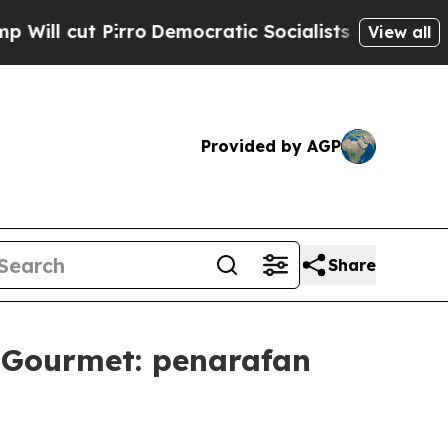
irro
Democratic Socialists of America Propose 
View all
Provided by AGP
Share
i Gourmet: penarafan