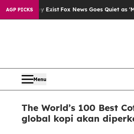
They Exist
Fox News Goes Quiet as 'Maga Media P
AGP PICKS
Menu
The World’s 100 Best Co
global kopi akan diperk