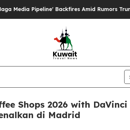
ipeline' Backfires Amid Rumors Trump Will cut P
ffee Shops 2026 with DaVinc
enalkan di Madrid