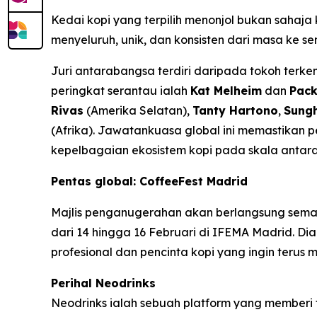
Kedai kopi yang terpilih menonjol bukan saha
menyeluruh, unik, dan konsisten dari masa ke s
Juri antarabangsa terdiri daripada tokoh terkem
peringkat serantau ialah
Kat Melheim
dan
Pack
Rivas
(Amerika Selatan),
Tanty Hartono
,
Sung
(Afrika). Jawatankuasa global ini memastikan 
kepelbagaian ekosistem kopi pada skala antar
Pentas global: CoffeeFest Madrid
Majlis penganugerahan akan berlangsung sem
dari 14 hingga 16 Februari di IFEMA Madrid. D
profesional dan pencinta kopi yang ingin terus
Perihal Neodrinks
Neodrinks ialah sebuah platform yang member