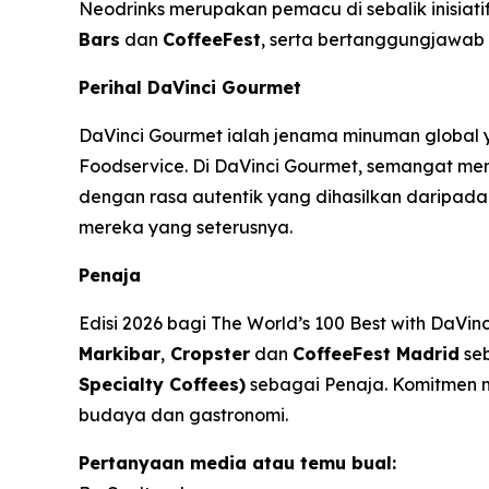
Neodrinks merupakan pemacu di sebalik inisiatif
Bars
dan
CoffeeFest
, serta bertanggungjawab
Perihal DaVinci Gourmet
DaVinci Gourmet ialah jenama minuman global 
Foodservice. Di DaVinci Gourmet, semangat me
dengan rasa autentik yang dihasilkan daripada
mereka yang seterusnya.
Penaja
Edisi 2026 bagi
The World’s 100 Best with DaVin
Markibar
,
Cropster
dan
CoffeeFest Madrid
seb
Specialty Coffees)
sebagai Penaja. Komitmen m
budaya dan gastronomi.
Pertanyaan media atau temu bual: