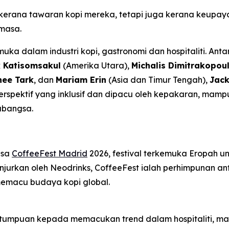
ja kerana tawaran kopi mereka, tetapi juga kerana keu
emasa.
uka dalam industri kopi, gastronomi dan hospitaliti. Ant
 Katisomsakul
(Amerika Utara),
Michalis Dimitrakopou
hee Tark
, dan
Mariam Erin
(Asia dan Timur Tengah),
Jac
perspektif yang inklusif dan dipacu oleh kepakaran, mam
abangsa.
asa
CoffeeFest Madrid
2026, festival terkemuka Eropah un
ianjurkan oleh Neodrinks, CoffeeFest ialah perhimpunan
 memacu budaya kopi global.
i tumpuan kepada memacukan trend dalam hospitaliti, 