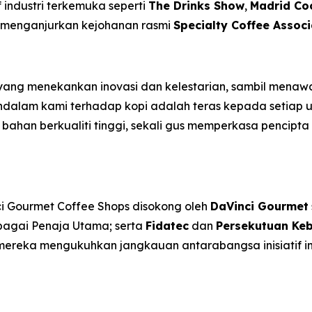
 industri terkemuka seperti
The Drinks Show
,
Madrid Co
 menganjurkan kejohanan rasmi
Specialty Coffee Associ
yang menekankan inovasi dan kelestarian, sambil menaw
ndalam kami terhadap kopi adalah teras kepada setiap 
 bahan berkualiti tinggi, sekali gus memperkasa pencip
ci Gourmet Coffee Shops
disokong oleh
DaVinci Gourmet
agai Penaja Utama; serta
Fidatec
dan
Persekutuan Ke
ereka mengukuhkan jangkauan antarabangsa inisiatif in