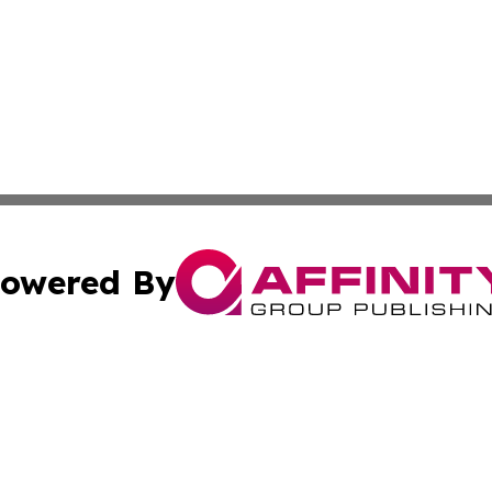
owered By
ubmit Press Release
Terms & Conditions
Copyright/DMCA
s Inc. dba Affinity Group Publishing & Kuwait Travel News
Cookie Settings / Your Privacy Choices