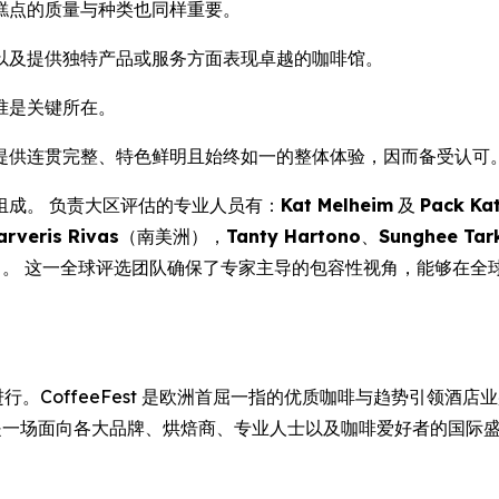
糕点的质量与种类也同样重要。
以及提供独特产品或服务方面表现卓越的咖啡馆。
准是关键所在。
提供连贯完整、特色鲜明且始终如一的整体体验，因而备受认可
组成。 负责大区评估的专业人员有：
Kat Melheim
及
Pack Ka
arveris Rivas
（南美洲），
Tanty Hartono
、
Sunghee Tar
）。 这一全球评选团队确保了专家主导的包容性视角，能够在全
。CoffeeFest 是欧洲首屈一指的优质咖啡与趋势引领酒店业盛
drinks 主办，是一场面向各大品牌、烘焙商、专业人士以及咖啡爱好