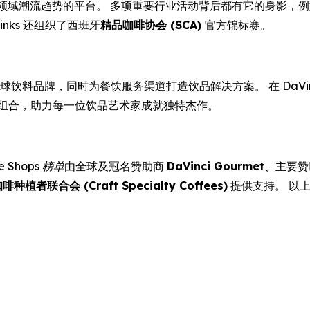
和商业领域潮流趋势的平台。 多项重要行业活动背后都有它的身影，
inks 还组织了西班牙
精品咖啡协会 (SCA)
官方锦标赛。
展的全球饮料品牌，同时为餐饮服务渠道打造饮品解决方案。 在 DaVi
味组合，助力每一位饮品艺术家成就独特杰作。
ee Shops 榜单
由全球及冠名赞助商
DaVinci Gourmet
、主要
植者联合会 (Craft Specialty Coffees)
提供支持。 以