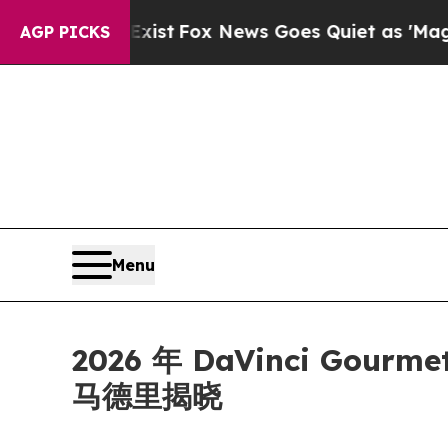
ey Exist
Fox News Goes Quiet as 'Maga Media Pip
AGP PICKS
Menu
2026 年 DaVinci Gourm
马德里揭晓