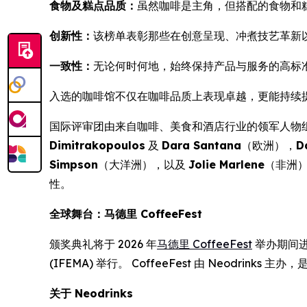
食物及糕点品质：
虽然咖啡是主角，但搭配的食物和
创新性：
该榜单表彰那些在创意呈现、冲煮技艺革新
一致性：
无论何时何地，始终保持产品与服务的高标
入选的咖啡馆不仅在咖啡品质上表现卓越，更能持续
国际评审团由来自咖啡、美食和酒店行业的领军人物
Dimitrakopoulos
及
Dara Santana
（欧洲），
D
Simpson
（大洋洲），以及
Jolie Marlene
（非洲
性。
全球舞台：马德里 CoffeeFest
颁奖典礼将于 2026 年
马德里 CoffeeFest
举办期间进行
(IFEMA) 举行。 CoffeeFest 由 Neo
关于 Neodrinks