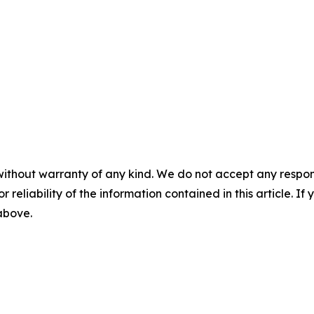
without warranty of any kind. We do not accept any responsib
r reliability of the information contained in this article. I
 above.