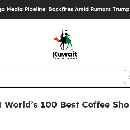
eline' Backfires Amid Rumors Trump Will cut Pir
et World’s 100 Best Coff