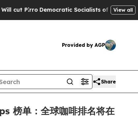
ro
Democratic Socialists of America Propose Ra
View all
Provided by AGP
Share
ee Shops 榜单：全球咖啡排名将在