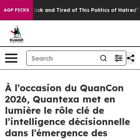
 Are Sick and Tired of This Politics of Hatred”
The Sto
AGP PICKS
À l’occasion du QuanCon
2026, Quantexa met en
lumière le rôle clé de
l’intelligence décisionnelle
dans l’émergence des