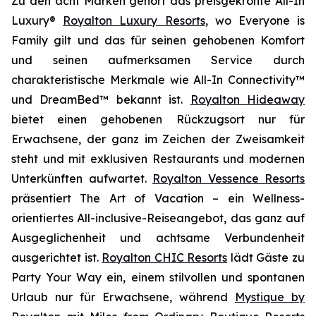
Zu den acht Marken gehört das preisgekrönte All-In
Luxury®
Royalton Luxury Resorts
, wo
Everyone is
Family
gilt und das für seinen gehobenen Komfort
und seinen aufmerksamen Service durch
charakteristische Merkmale wie All-In Connectivity™
und DreamBed™ bekannt ist.
Royalton Hideaway
bietet einen gehobenen Rückzugsort nur für
Erwachsene, der ganz im Zeichen der
Zweisamkeit
steht und mit exklusiven Restaurants und modernen
Unterkünften aufwartet.
Royalton Vessence Resorts
präsentiert
The Art of Vacation
– ein Wellness-
orientiertes All-inclusive-Reiseangebot, das ganz auf
Ausgeglichenheit und achtsame Verbundenheit
ausgerichtet ist.
Royalton CHIC Resorts
lädt Gäste zu
Party Your Way
ein, einem stilvollen und spontanen
Urlaub nur für Erwachsene, während
Mystique by