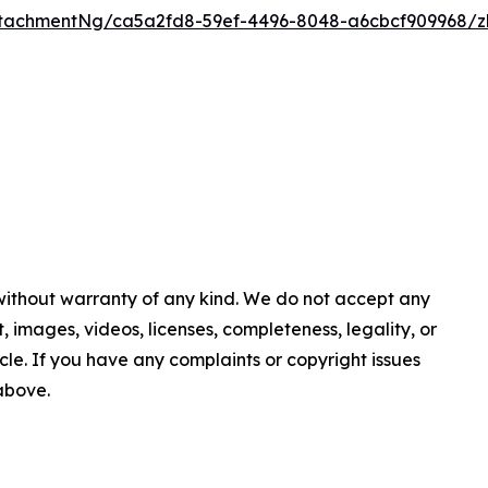
tachmentNg/ca5a2fd8-59ef-4496-8048-a6cbcf909968/z
 without warranty of any kind. We do not accept any
nt, images, videos, licenses, completeness, legality, or
ticle. If you have any complaints or copyright issues
 above.