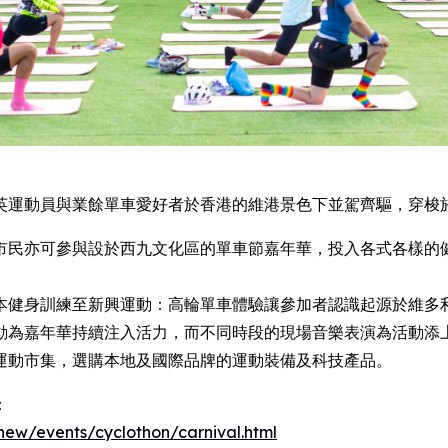
英運動員與業餘單車愛好者於香港的維港景色下並駕齊驅，穿梭
市民亦可參與設於西九文化區的單車節嘉年華，投入各式各樣的
本健身訓練至新興運動：高輪單車體驗讓參加者認識起源於維多
動為嘉年華持續注入活力，而不同時段的現場音樂表演為活動添
運動市集，選購本地及國際品牌的運動裝備及科技產品。
：
new/events/cyclothon/carnival.html