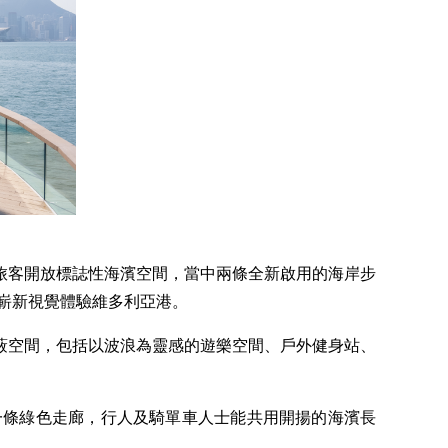
旅客開放標誌性海濱空間，當中兩條全新啟用的海岸步
嶄新視覺體驗維多利亞港。
蔽空間，包括以波浪為靈感的遊樂空間、戶外健身站、
一條綠色走廊，行人及騎單車人士能共用開揚的海濱長