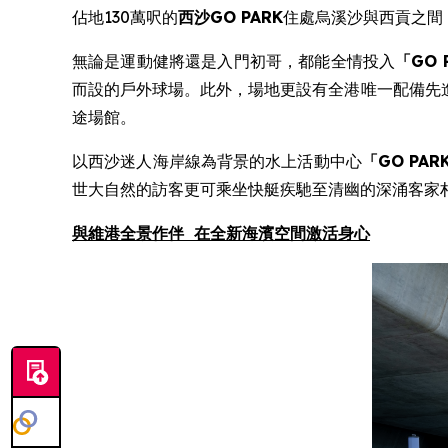
佔地130萬呎的
西沙
GO PARK
住處烏溪沙與西貢之間
無論是運動健將還是入門初哥，都能全情投入
「
GO 
而設的戶外球場。此外，場地更設有全港唯一配備先進
途場館。
以西沙迷人海岸線為背景的水上活動中心
「
GO PAR
世大自然的訪客更可乘坐快艇疾馳至清幽的深涌客家
與
維港全景作伴
在
全新
海濱空間激活身心