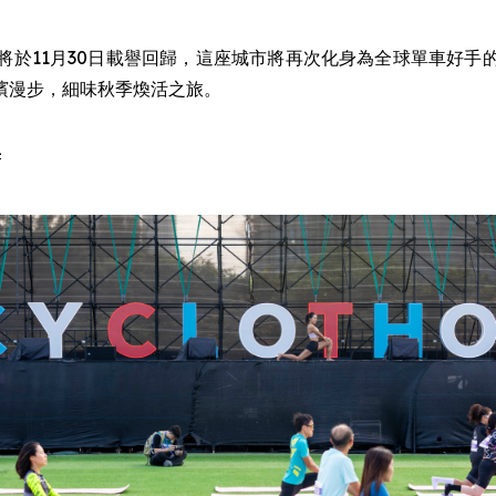
將於11月30日載譽回歸，這座城市將再次化身為全球單車好
濱漫步，細味秋季煥活之旅。
典