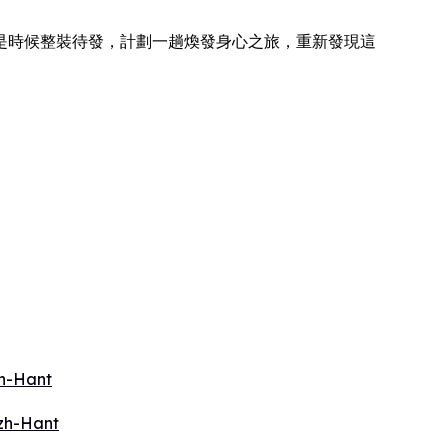
是時候整裝待發，計劃一趟煥發身心之旅，重新發現這
h-Hant
zh-Hant