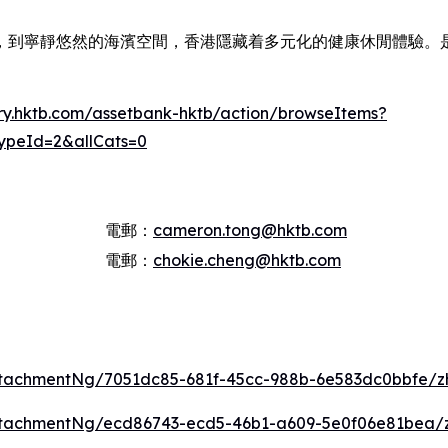
，到寧靜悠然的海濱空間，香港隱藏着多元化的健康休閒體驗。
rary.hktb.com/assetbank-hktb/action/browseItems?
ypeId=2&allCats=0
電郵：
cameron.tong@hktb.com
電郵：
chokie.cheng@hktb.com
tachmentNg/7051dc85-681f-45cc-988b-6e583dc0bbfe/z
ttachmentNg/ecd86743-ecd5-46b1-a609-5e0f06e81bea/