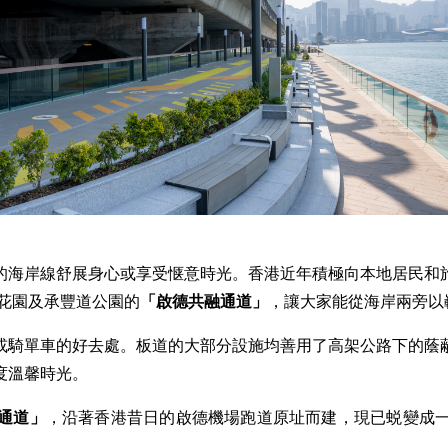
的海岸線舒展身心或享受惬意時光。香港近年積極向本地居民和
花園及承豐道公園的
「
啟德共融通道
」
，讓大家能從海岸兩旁以
或騎單車的好去處。板道的大部分設施均善用了高架公路下的蔭
度溫馨時光。
通道
」
，沿著香港昔日的啟德機場跑道原址而建，現已蜕變成
。