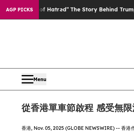
tred”
The Story Behind Trump’s Terrible Approva
AGP PICKS
Menu
從香港單車節啟程 感受無限
香港, Nov. 05, 2025 (GLOBE NEW