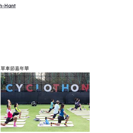
h-Hant
單車節嘉年華