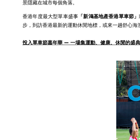
景隱藏在城市每個角落。
香港年度最大型單車盛事
「新鴻基地產
香港單車節
」
步，到訪香港最新的運動休閒地標，或來一趟舒心海
投入
單車節嘉年華
—
一場集
運動
、健康、休閒
的
盛