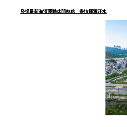
發掘最新海濱運動休閒熱點 盡情揮灑汗水