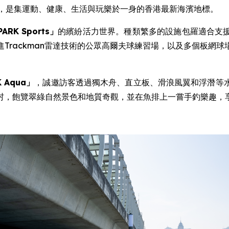
，是集運動、健康、生活與玩樂於一身的香港最新海濱地標。
PARK Sports
」
的繽紛活力世界。種類繁多的設施包羅適合支
Trackman雷達技術的公眾高爾夫球練習場，以及多個板網
K Aqua
」
，誠邀訪客透過獨木舟、直立板、滑浪風翼和浮潛等
村，飽覽翠綠自然景色和地質奇觀，並在魚排上一嘗手釣樂趣，