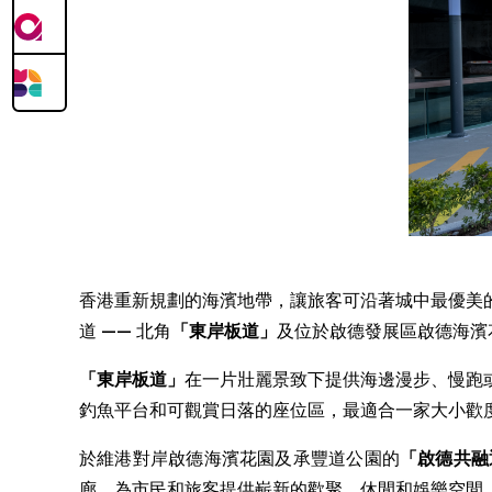
香港重新規劃的海濱地帶，讓旅客可沿著城中最優美
道 —— 北角
「東岸板道」
及位於啟德發展區啟德海濱
「東岸板道」
在一片壯麗景致下提供海邊漫步、慢跑
釣魚平台和可觀賞日落的座位區，最適合一家大小歡
於維港對岸啟德海濱花園及承豐道公園的
「
啟德共融
廊，為市民和旅客提供嶄新的歡聚、休閒和娛樂空間