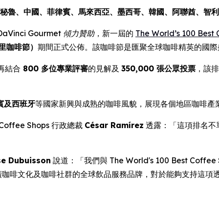
秘魯、中國、菲律賓、馬來西亞、墨西哥、韓國、阿聯酋、智利
DaVinci Gourmet 傾力贊助
，新一屆的
The World’s 100 Best
馬德里咖啡節）
期間正式公佈。該咖啡節是匯聚全球咖啡精英的國際
再結合
800 多位專業評審
的見解及
350,000 張公眾投票
，該排
賓及西班牙
等國家新興與成熟的咖啡風貌，展現各個地區咖啡產
Coffee Shops
行政總裁
César Ramírez
透露：「這項排名不
se Dubuisson
說道：「我們與 The World's 100 Best 
作為積極推廣咖啡文化及咖啡社群的全球飲品服務品牌，對於能夠支持
」