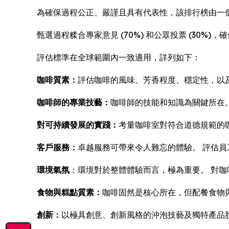
為確保過程公正、嚴謹且具有代表性，該排行榜由一個
甄選過程糅合專家意見 (70%) 和公眾投票 (30
評估標準在全球範圍內一致適用，詳列如下：
咖啡質素：
評估咖啡的風味、芳香程度、穩定性，以
咖啡師的專業技藝：
咖啡師的技能和知識為關鍵所在
對可持續發展的實踐：
考量咖啡室對符合道德規範的
客戶服務：
卓越服務可帶來令人難忘的體驗。 評估
環境氣氛
：環境對於整體體驗而言，極為重要。 對
食物與糕點質素：
咖啡固然是核心所在，但配餐食物
創新：
以極具創意、創新風格的沖泡技藝及獨特產品