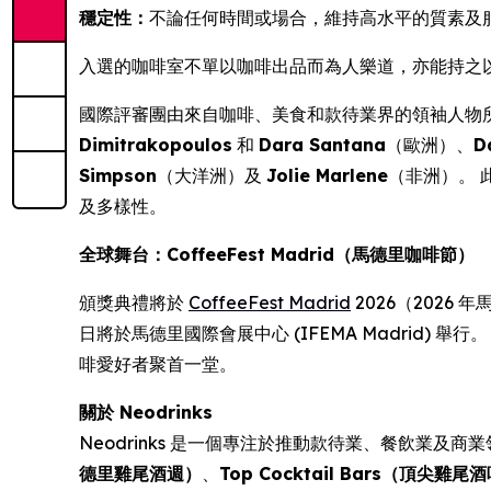
穩定性：
不論任何時間或場合，維持高水平的質素及
入選的咖啡室不單以咖啡出品而為人樂道，亦能持之
國際評審團由來自咖啡、美食和款待業界的領袖人物
Dimitrakopoulos
和
Dara Santana
（歐洲）、
D
Simpson
（大洋洲）及
Jolie Marlene
（非洲）。
及多樣性。
全球舞台：CoffeeFest Madrid（馬德里咖啡節）
頒獎典禮將於
CoffeeFest Madrid
2026（2026 
日將於馬德里國際會展中心 (IFEMA Madrid) 舉
啡愛好者聚首一堂。
關於 Neodrinks
Neodrinks 是一個專注於推動款待業、餐飲業及
德里雞尾酒週）
、
Top Cocktail Bars（頂尖雞尾