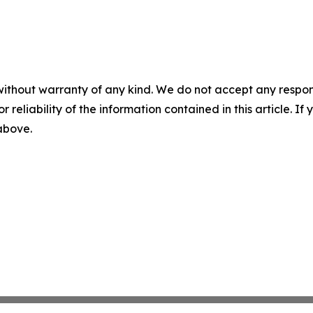
without warranty of any kind. We do not accept any responsib
r reliability of the information contained in this article. I
 above.