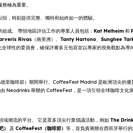
服務極為重要。
以恒，時刻提供完整、獨特和始終如一的體驗。
所組成。 帶領地區評估工作的專業人員包括：
Kat Melheim
和
arveris Rivas
（南美洲）、
Tanty Hartono
、
Sunghee Tar
 此全球性的委員會，確保評審多元包容並以專家的視角觀點為導
年馬德里咖啡節）期間舉行。CoffeeFest Madrid 是歐洲頂尖
行。 由 Neodrinks 舉辦的 CoffeeFest，是一項引領
商業領域潮流的平台。 它是眾多頂尖行業倡議活動，例如
The Dri
酒吧）
及
CoffeeFest（咖啡節）
等，並負責籌辦在西班牙舉行的