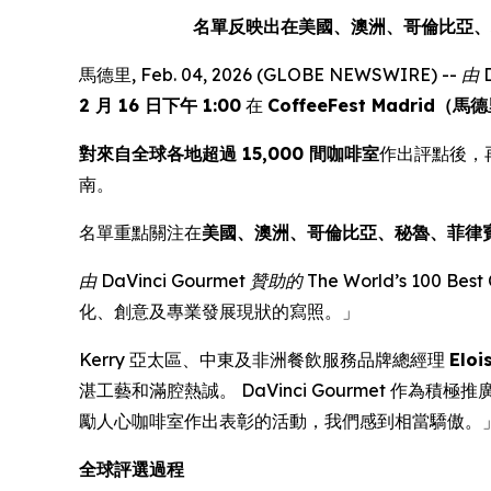
名單反映出在美國、澳洲、哥倫比亞、
馬德里, Feb. 04, 2026 (GLOBE NEWSWIRE) --
由 
2 月 16 日下午 1:00
在
CoffeeFest Madrid（
對來自全球各地超過 15,000 間咖啡室
作出評點後，
南。
名單重點關注在
美國、澳洲、哥倫比亞、秘魯、菲律
由 DaVinci Gourmet 贊助的 The World’s 100 Best 
化、創意及專業發展現狀的寫照。」
Kerry 亞太區、中東及非洲餐飲服務品牌總經理
Eloi
湛工藝和滿腔熱誠。 DaVinci Gourmet 
勵人心咖啡室作出表彰的活動，我們感到相當驕傲。
全球評選過程