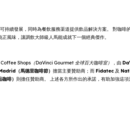
創新及可持續發展，同時為餐飲服務渠道提供飲品解決方案。 對咖啡的熱誠
純正風味，讓調飲大師級人馬能成就下一個經典傑作。
Best Coffee Shops（DaVinci Gourmet 全球百大咖啡室）
，由
Da
st Madrid（馬德里咖啡節）
擔當主要贊助商；而
Fidatec
及
Nat
品咖啡）
則擔任贊助商。 上述各方所作出的承諾，有助加強這