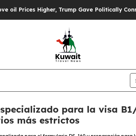
es Higher, Trump Gave Politically Connected oil
 especializado para la visa B
ios más estrictos