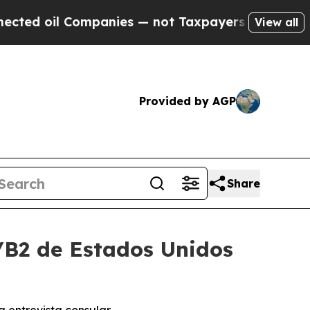
 Companies — not Taxpayers — the Chance to Cash
View all
Provided by AGP
Share
1/B2 de Estados Unidos