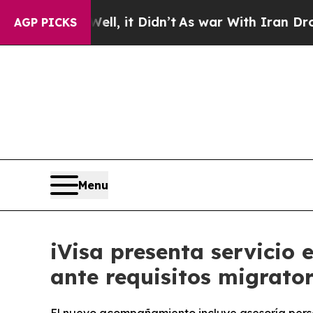
 Well, it Didn’t
As war With Iran Drove oil Pric
AGP PICKS
Menu
iVisa presenta servicio
ante requisitos migrator